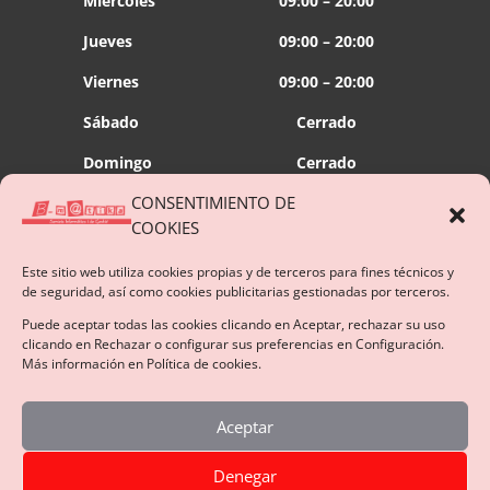
Miércoles
09:00 – 20:00
Jueves
09:00 – 20:00
Viernes
09:00 – 20:00
Sábado
Cerrado
Domingo
Cerrado
CONSENTIMIENTO DE
Conectemos!
COOKIES
Este sitio web utiliza cookies propias y de terceros para fines técnicos y
de seguridad, así como cookies publicitarias gestionadas por terceros.
Más de 1000 profesionales cuentan con nosotros
Puede aceptar todas las cookies clicando en Aceptar, rechazar su uso
SERVICIOS ACTIVOS EN 24 HORAS
clicando en Rechazar o configurar sus preferencias en Configuración.
Más información en Política de cookies.
Aceptar
Denegar