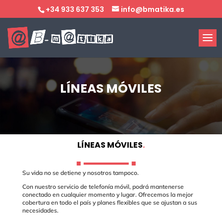
+34 933 637 353
info@bmatika.es
LÍNEAS MÓVILES
LÍNEAS MÓVILES
.
Su vida no se detiene y nosotros tampoco.
Con nuestro servicio de telefonía móvil, podrá mantenerse
conectado en cualquier momento y lugar. Ofrecemos la mejor
cobertura en todo el país y planes flexibles que se ajustan a sus
necesidades.