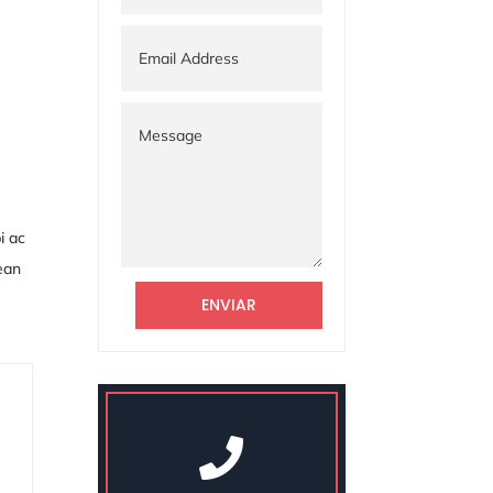
i ac
nean
ENVIAR
