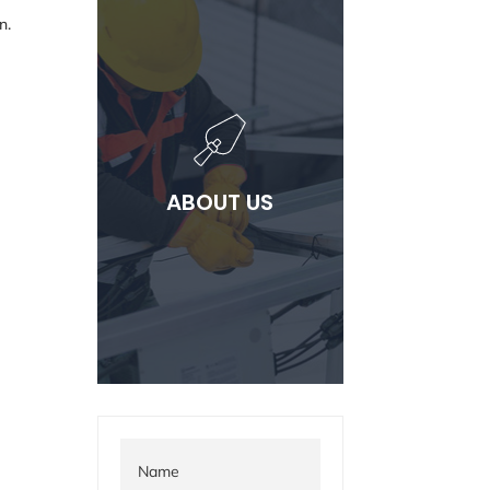
n.
ABOUT US
Lorem ipsum dolor sit
ABOUT US
ammet consectetur
adipiscing elit.