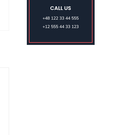
CALL US
+48 122 33 44 555
+12 555 44 33 123