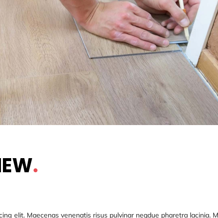
IEW
.
ing elit. Maecenas venenatis risus pulvinar neqdue pharetra lacinia. M