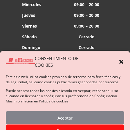
Miércoles
09:00 – 20:00
Jueves
09:00 – 20:00
Viernes
09:00 – 20:00
Sábado
Cerrado
Domingo
Cerrado
CONSENTIMIENTO DE
Conectemos!
COOKIES
Este sitio web utiliza cookies propias y de terceros para fines técnicos y
de seguridad, así como cookies publicitarias gestionadas por terceros.
Más de 1000 profesionales cuentan con nosotros
Puede aceptar todas las cookies clicando en Aceptar, rechazar su uso
SERVICIOS ACTIVOS EN 24 HORAS
clicando en Rechazar o configurar sus preferencias en Configuración.
Más información en Política de cookies.
Aceptar