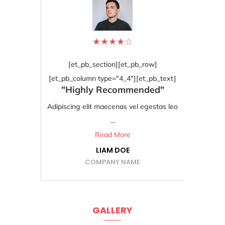
★
★
★
★
☆
[et_pb_section][et_pb_row]
[et_pb_column type="4_4"][et_pb_text]
Ad
"Highly Recommended"
bo
Adipiscing elit maecenas vel egestas leo
...
Read More
LIAM DOE
COMPANY NAME
GALLERY